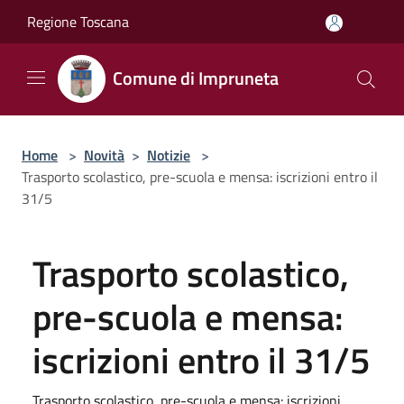
Salta al contenuto principale
Regione Toscana
Comune di Impruneta
Home
>
Novità
>
Notizie
>
Trasporto scolastico, pre-scuola e mensa: iscrizioni entro il
31/5
Trasporto scolastico,
pre-scuola e mensa:
iscrizioni entro il 31/5
Trasporto scolastico, pre-scuola e mensa: iscrizioni