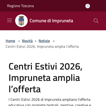
Salta al contenuto principale
Regione Toscana
Comune di Impruneta
Home
>
Novità
>
Notizie
>
Centri Estivi 2026, Impruneta amplia l’offerta
Centri Estivi 2026,
Impruneta amplia
l’offerta
I Centri Estivi 2026 di Impruneta ampliano l’offerta
educativa con proposte teatrali, sportive, creative e