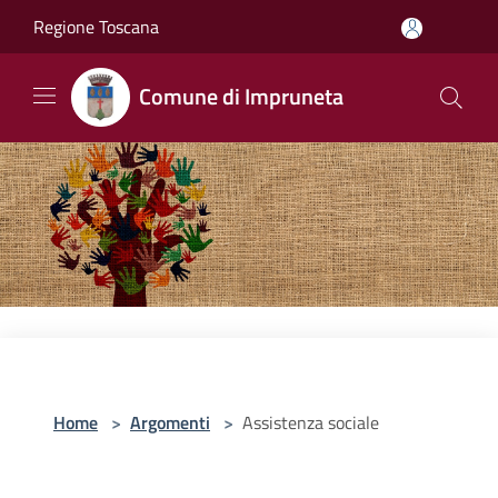
Salta al contenuto principale
Regione Toscana
Comune di Impruneta
Home
>
Argomenti
>
Assistenza sociale