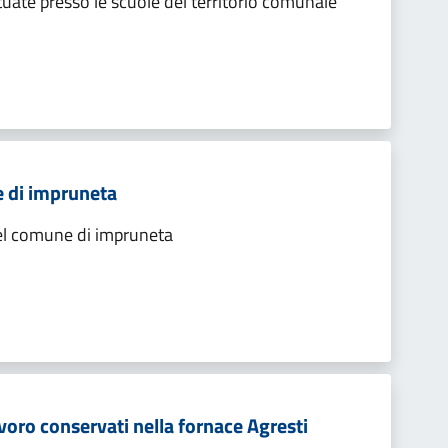
ettuate presso le scuole del territorio comunale
e di impruneta
del comune di impruneta
voro conservati nella fornace Agresti