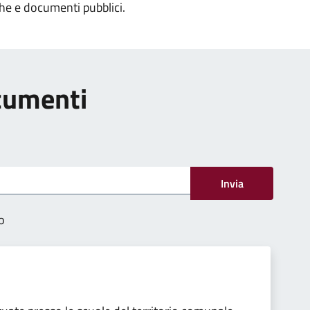
che e documenti pubblici.
ocumenti
Invia
o