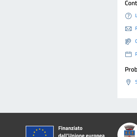
Cont
Prob