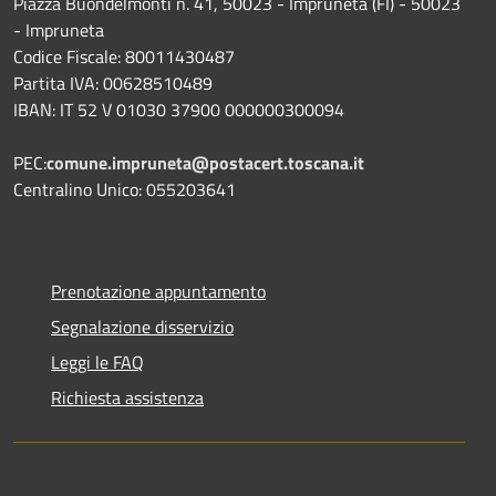
Piazza Buondelmonti n. 41, 50023 - Impruneta (FI) - 50023
- Impruneta
Codice Fiscale: 80011430487
Partita IVA: 00628510489
IBAN: IT 52 V 01030 37900 000000300094
PEC:
comune.impruneta@postacert.toscana.it
Centralino Unico: 055203641
Prenotazione appuntamento
Segnalazione disservizio
Leggi le FAQ
Richiesta assistenza