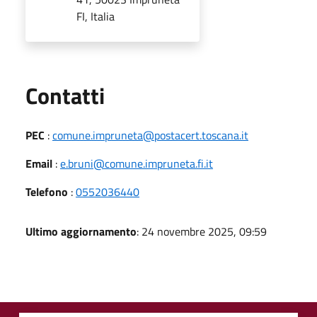
FI, Italia
Utili
Contatti
PEC
:
comune.impruneta@postacert.toscana.it
Email
:
e.bruni@comune.impruneta.fi.it
Telefono
:
0552036440
Ultimo aggiornamento
: 24 novembre 2025, 09:59