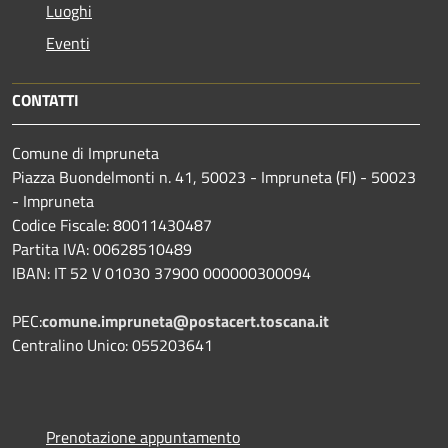
Luoghi
Eventi
CONTATTI
Comune di Impruneta
Piazza Buondelmonti n. 41, 50023 - Impruneta (FI) - 50023
- Impruneta
Codice Fiscale: 80011430487
Partita IVA: 00628510489
IBAN: IT 52 V 01030 37900 000000300094
PEC:
comune.impruneta@postacert.toscana.it
Centralino Unico: 055203641
Prenotazione appuntamento