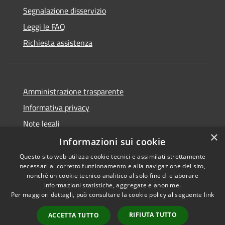
Segnalazione disservizio
Leggi le FAQ
Richiesta assistenza
Amministrazione trasparente
Informativa privacy
Note legali
×
Dichiarazione di accessibilità
Informazioni sui cookie
Questo sito web utilizza cookie tecnici e assimilati strettamente
necessari al corretto funzionamento e alla navigazione del sito,
nonché un cookie tecnico analitico al solo fine di elaborare
informazioni statistiche, aggregate e anonime.
RSS
Copyright © 2026 • Comune di
Per maggiori dettagli, può consultare la cookie policy al seguente
link
Accessibilità
Impruneta • Powered by
Privacy
Municipium
Accesso
•
RIFIUTA TUTTO
ACCETTA TUTTO