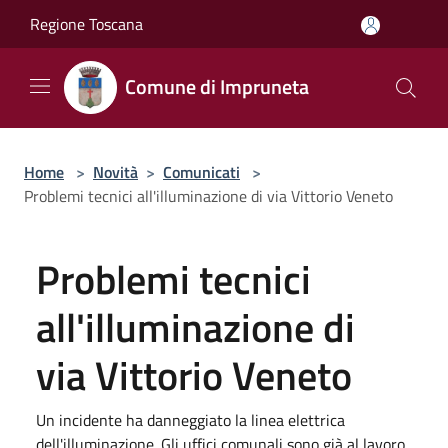
Salta al contenuto principale
Regione Toscana
Comune di Impruneta
Home
>
Novità
>
Comunicati
>
Problemi tecnici all'illuminazione di via Vittorio Veneto
Problemi tecnici
all'illuminazione di
via Vittorio Veneto
Un incidente ha danneggiato la linea elettrica
dell'illuminazione. Gli uffici comunali sono già al lavoro,