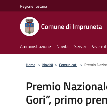
Salta al contenuto principale
Regione Toscana
Comune di Impruneta
Amministrazione
Novità
Servizi
Vivere 
Home
>
Novità
>
Comunicati
>
Premio Nazion
Premio Nazional
Gori”, primo pr