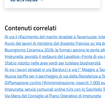
VAI ALLA PAGINA
Contenuti correlati
Al via il rifacimento del manto stradale a Tavarnuzze: inte
Avvio dei lavori di ripristino del dissesto franoso su Via de
Buongiorno Ceramica 2026: le fornaci aprono le porte alla 
Impruneta, avviato il restauro del Lavatoio–Fonte di via 
Sfalcio ridotto nelle aree verdi per tutelare biodiversità
Al via i lavori stradali in via Barducci e via I° Maggio a T
Nuove tariffe per il parcheggio di via della Resistenza a 
Diffamazione contro l’Amministrazione: risarciti 7.000 e
Impruneta: servizi comunali online h24 con lo Sportello 
Via libera del Consiglio al Piano Operativo di Impruneta