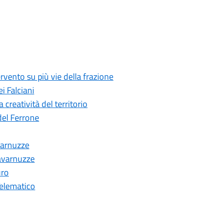
rvento su più vie della frazione
i Falciani
creatività del territorio
del Ferrone
avarnuzze
Tavarnuzze
uro
Telematico