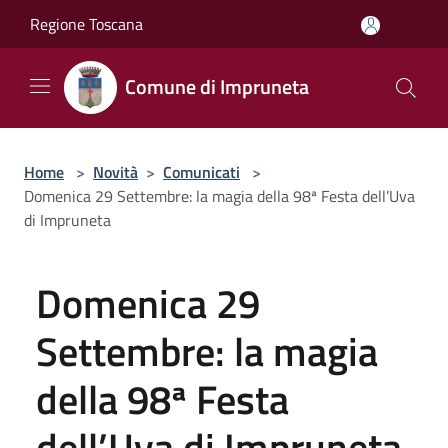
Salta al contenuto principale
Regione Toscana
Comune di Impruneta
Home
>
Novità
>
Comunicati
>
Domenica 29 Settembre: la magia della 98ª Festa dell’Uva
di Impruneta
Domenica 29
Settembre: la magia
della 98ª Festa
dell’Uva di Impruneta