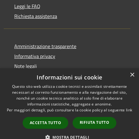
Leggi le FAQ
Richiesta assistenza
Amministrazione trasparente
Informativa privacy
Note legali
×
Dichiarazione di accessibilità
Informazioni sui cookie
Questo sito web utilizza cookie tecnici e assimilati strettamente
necessari al corretto funzionamento e alla navigazione del sito,
nonché un cookie tecnico analitico al solo fine di elaborare
informazioni statistiche, aggregate e anonime.
RSS
Copyright © 2026 • Comune di
Per maggiori dettagli, può consultare la cookie policy al seguente
link
Accessibilità
Impruneta • Powered by
Privacy
Municipium
Accesso
•
RIFIUTA TUTTO
ACCETTA TUTTO
Cookie
redazione
Mappa del sito
MOSTRA DETTAGLI