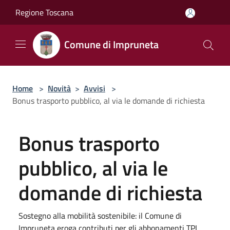
Salta al contenuto principale
Regione Toscana
Comune di Impruneta
Home
>
Novità
>
Avvisi
>
Bonus trasporto pubblico, al via le domande di richiesta
Bonus trasporto
pubblico, al via le
domande di richiesta
Sostegno alla mobilità sostenibile: il Comune di
Impruneta eroga contributi per gli abbonamenti TPL