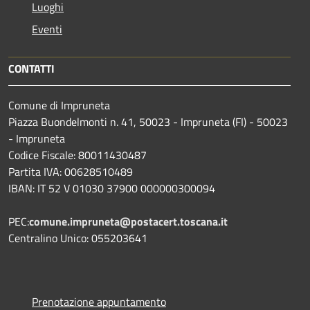
Luoghi
Eventi
CONTATTI
Comune di Impruneta
Piazza Buondelmonti n. 41, 50023 - Impruneta (FI) - 50023
- Impruneta
Codice Fiscale: 80011430487
Partita IVA: 00628510489
IBAN: IT 52 V 01030 37900 000000300094
PEC:
comune.impruneta@postacert.toscana.it
Centralino Unico: 055203641
Prenotazione appuntamento