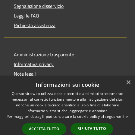
Segnalazione disservizio
Leggi le FAQ
Richiesta assistenza
Amministrazione trasparente
Informativa privacy
Note legali
×
Dichiarazione di accessibilità
Informazioni sui cookie
Questo sito web utilizza cookie tecnici e assimilati strettamente
necessari al corretto funzionamento e alla navigazione del sito,
nonché un cookie tecnico analitico al solo fine di elaborare
informazioni statistiche, aggregate e anonime.
RSS
Copyright © 2026 • Comune di
Per maggiori dettagli, può consultare la cookie policy al seguente
link
Accessibilità
Impruneta • Powered by
Privacy
Municipium
Accesso
•
RIFIUTA TUTTO
ACCETTA TUTTO