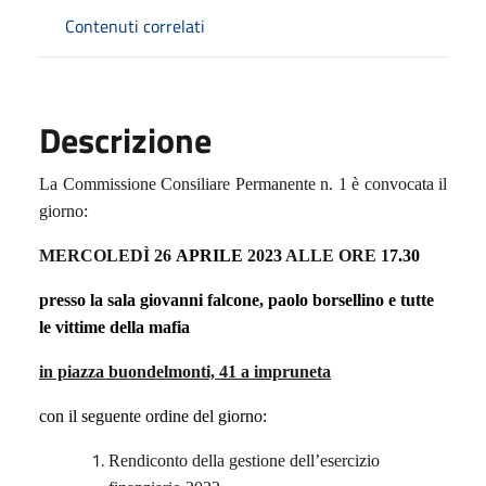
Contenuti correlati
Descrizione
La Commissione Consiliare Permanente n. 1 è convocata il
giorno:
MERCOLE
DÌ 2
6
APRILE
20
2
3
ALLE ORE 1
7.
30
presso la sala giovanni falcone, paolo borsellino e tutte
le vittime della mafia
in piazza buondelmonti, 41 a impruneta
con il seguente ordine del giorno:
Rendiconto della gestione dell’esercizio