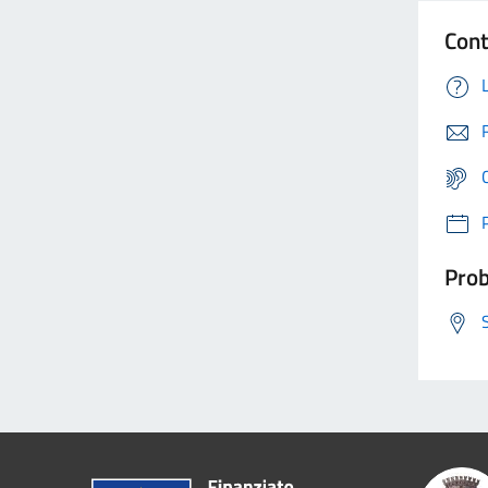
Cont
Prob