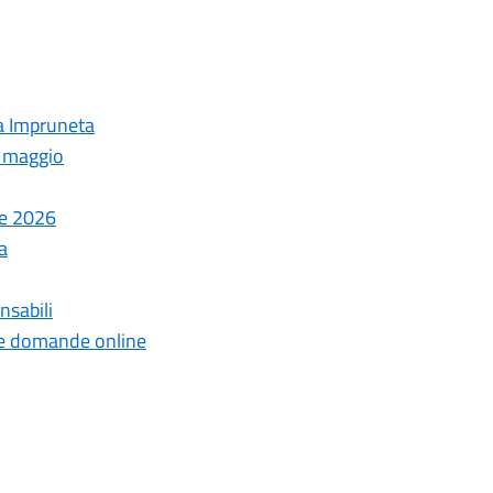
 a Impruneta
3 maggio
te 2026
a
nsabili
 le domande online