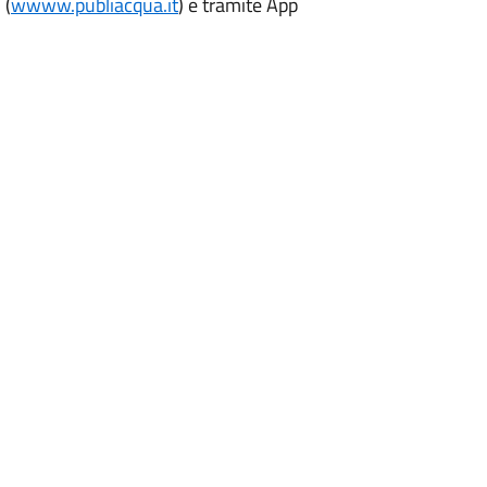
 (
wwww.publiacqua.it
) e tramite App