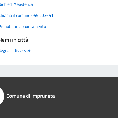
Richiedi Assistenza
Chiama il comune 055.203641
Prenota un appuntamento
lemi in città
Segnala disservizio
Comune di Impruneta