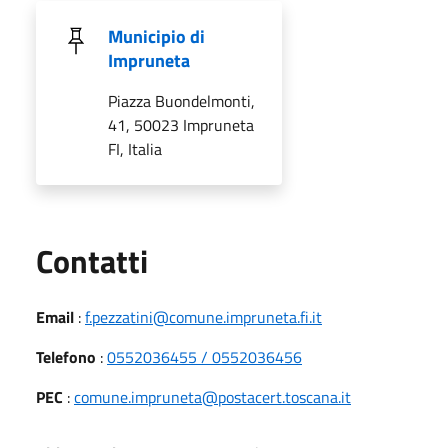
Municipio di
Impruneta
Piazza Buondelmonti,
41, 50023 Impruneta
FI, Italia
Utili
Contatti
Email
:
f.pezzatini@comune.impruneta.fi.it
Telefono
:
0552036455 / 0552036456
PEC
:
comune.impruneta@postacert.toscana.it