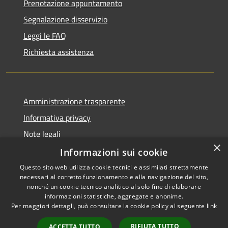
Prenotazione appuntamento
Segnalazione disservizio
Leggi le FAQ
Richiesta assistenza
Amministrazione trasparente
Informativa privacy
Note legali
×
Dichiarazione di accessibilità
Informazioni sui cookie
Questo sito web utilizza cookie tecnici e assimilati strettamente
necessari al corretto funzionamento e alla navigazione del sito,
nonché un cookie tecnico analitico al solo fine di elaborare
informazioni statistiche, aggregate e anonime.
RSS
Copyright © 2026 • Comune di
Per maggiori dettagli, può consultare la cookie policy al seguente
link
Accessibilità
Impruneta • Powered by
Privacy
Municipium
Accesso
•
RIFIUTA TUTTO
ACCETTA TUTTO