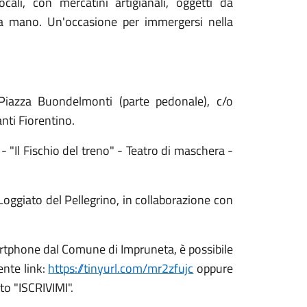
cali, con mercatini artigianali, oggetti da
e a mano. Un'occasione per immergersi nella
iazza Buondelmonti (parte pedonale), c/o
nti Fiorentino.
"
- "Il Fischio del treno" - Teatro di maschera -
Loggiato del Pellegrino, in collaborazione con
rtphone dal Comune di Impruneta, è possibile
ente link:
https://tinyurl.com/mr2zfujc
oppure
o "ISCRIVIMI".