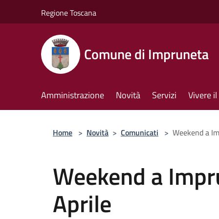
Salta al contenuto principale
Regione Toscana
Comune di Impruneta
Amministrazione
Novità
Servizi
Vivere 
Home
>
Novità
>
Comunicati
>
Weekend a Imp
Weekend a Impru
Aprile