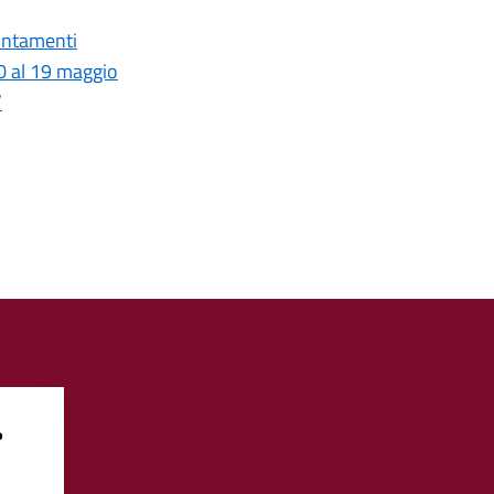
untamenti
0 al 19 maggio
”
?