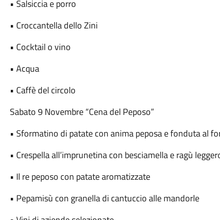
• Salsiccia e porro
• Croccantella dello Zini
• Cocktail o vino
• Acqua
• Caffè del circolo
Sabato 9 Novembre “Cena del Peposo”
• Sformatino di patate con anima peposa e fonduta al f
• Crespella all’imprunetina con besciamella e ragù legger
• Il re peposo con patate aromatizzate
• Pepamisù con granella di cantuccio alle mandorle
• Vini di aziende selezionate