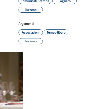
Comunicati Stampa
Loggiato
Turismo
Argomenti:
Associazioni
Tempo libero
Turismo