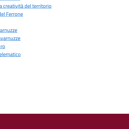
creatività del territorio
del Ferrone
avarnuzze
Tavarnuzze
uro
Telematico