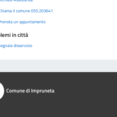
Chiama il comune 055.203641
Prenota un appuntamento
lemi in città
Segnala disservizio
Comune di Impruneta