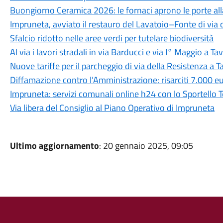
Buongiorno Ceramica 2026: le fornaci aprono le porte alla 
Impruneta, avviato il restauro del Lavatoio–Fonte di via 
Sfalcio ridotto nelle aree verdi per tutelare biodiversità
Al via i lavori stradali in via Barducci e via I° Maggio a T
Nuove tariffe per il parcheggio di via della Resistenza a 
Diffamazione contro l’Amministrazione: risarciti 7.000 e
Impruneta: servizi comunali online h24 con lo Sportello 
Via libera del Consiglio al Piano Operativo di Impruneta
Ultimo aggiornamento
: 20 gennaio 2025, 09:05