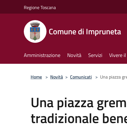
Salta al contenuto principale
Regione Toscana
Comune di Impruneta
Amministrazione
Novità
Servizi
Vivere 
Home
>
Novità
>
Comunicati
>
Una piazza gre
Una piazza gremi
tradizionale ben