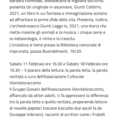
Barbara Pumhösel, bibliotecaria di Rignano sull’Arno,
presenta Un cinghiale in ascensore, Giunti Colibrini,
2021, un libro in cui fantasia e immaginazione aiutano
ad affrontare le prime sfide della vita. Presenta, inoltre,
L’orchestrosauro Giunti Leggo io, 2021, una storia che
mette insieme gli animali e la musica, i cinque sensi e
la meteorologia, il ritmo e la crescita.
L’iniziativa si tiene presso la Biblioteca comunale di
Impruneta, piazza Buondelmonti, 19/20.
Sabato
11
Febbraio
ore 16.30 e
Sabato
18
Febbraio
ore
16.30 – Il piacere della lettura: la parola letta, la parola
recitata a cura dell’Associazione Culturale
Vieniteloracconto
Il Gruppo Giovani dell’Associazione Vieniteloracconto,
affiancato da attori adulti, ci fa apprezzare la differenza
tra la parola letta e quella recitata, proponendo letture
di novelle popolari toscane (raccolte due secoli fa da
Giuseppe Imbriani), racconti di scrittori come i Fratelli