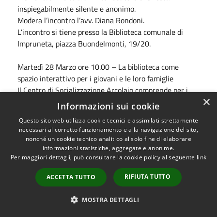
inspiegabilmente silente e anonimo.
Modera l’incontro l’avv. Diana Rondoni.
L’incontro si tiene presso la Biblioteca comunale di
Impruneta, piazza Buondelmonti, 19/20.
Martedì 28
Marzo
ore 10.00 – La biblioteca come
spazio interattivo per i giovani e le loro famiglie
Il Centro di Socializzazione Arcolaio comprende per i
×
suoi ragazzi “un viaggio in biblioteca” tramite la lettura
Informazioni sui cookie
di testi e il prestito di libri come crescita e scambio
Questo sito web utilizza cookie tecnici e assimilati strettamente
culturale.
necessari al corretto funzionamento e alla navigazione del sito,
L’incontro si tiene presso la Biblioteca comunale di
nonché un cookie tecnico analitico al solo fine di elaborare
Impruneta, piazza Buondelmonti, 19/20.
informazioni statistiche, aggregate e anonime.
Per maggiori dettagli, può consultare la cookie policy al seguente
link
Evento riservato al Centro di Socializzazione.
RIFIUTA TUTTO
ACCETTA TUTTO
Venerdì 7
Aprile
ore 16.30 – Ripide storie rapide
Laboratorio per bambini da 3 a 6 anni a cura di E.D.A.
MOSTRA DETTAGLI
Servizi, basato sul libro Bernard Friot, Ricette per