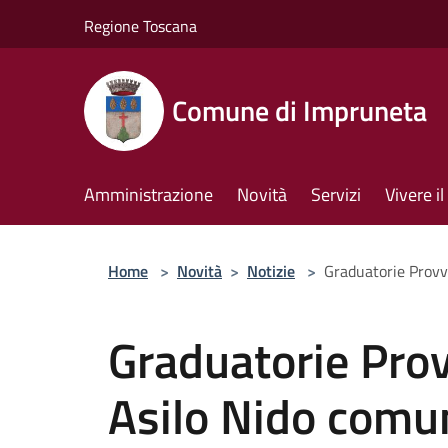
Salta al contenuto principale
Regione Toscana
Comune di Impruneta
Amministrazione
Novità
Servizi
Vivere 
Home
>
Novità
>
Notizie
>
Graduatorie Provv
Graduatorie Prov
Asilo Nido comu