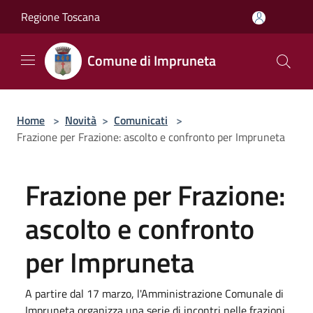
Salta al contenuto principale
Regione Toscana
Comune di Impruneta
Home
>
Novità
>
Comunicati
>
Frazione per Frazione: ascolto e confronto per Impruneta
Frazione per Frazione:
ascolto e confronto
per Impruneta
A partire dal 17 marzo, l'Amministrazione Comunale di
Impruneta organizza una serie di incontri nelle frazioni