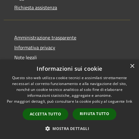
Richiesta assistenza
Amministrazione trasparente
Informativa privacy
Note legali
×
Dichiarazione di accessibilità
Informazioni sui cookie
Questo sito web utilizza cookie tecnici e assimilati strettamente
necessari al corretto funzionamento e alla navigazione del sito,
nonché un cookie tecnico analitico al solo fine di elaborare
informazioni statistiche, aggregate e anonime.
RSS
Copyright © 2026 • Comune di
Per maggiori dettagli, può consultare la cookie policy al seguente
link
Accessibilità
Impruneta • Powered by
Privacy
Municipium
Accesso
•
RIFIUTA TUTTO
ACCETTA TUTTO
Cookie
redazione
Mappa del sito
MOSTRA DETTAGLI