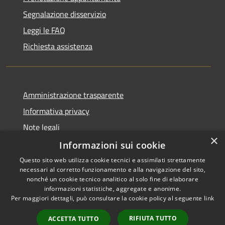
Segnalazione disservizio
Leggi le FAQ
Richiesta assistenza
Amministrazione trasparente
Informativa privacy
Note legali
×
Dichiarazione di accessibilità
Informazioni sui cookie
Questo sito web utilizza cookie tecnici e assimilati strettamente
necessari al corretto funzionamento e alla navigazione del sito,
nonché un cookie tecnico analitico al solo fine di elaborare
informazioni statistiche, aggregate e anonime.
RSS
Copyright © 2026 • Comune di
Per maggiori dettagli, può consultare la cookie policy al seguente
link
Accessibilità
Impruneta • Powered by
Privacy
Municipium
Accesso
•
RIFIUTA TUTTO
ACCETTA TUTTO