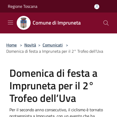
Salta al contenuto principale
Regione Toscana
Comune di Impruneta
Home
>
Novità
>
Comunicati
>
Domenica di festa a Impruneta per il 2° Trofeo dell’Uva
Domenica di festa a
Impruneta per il 2°
Trofeo dell’Uva
Per il secondo anno consecutivo, il ciclismo è tornato
protagonista a Impruneta, con un evento che ha