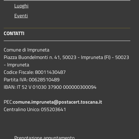
Luoghi
Eventi
CONTATTI
Comune di Impruneta
Piazza Buondelmonti n. 41, 50023 - Impruneta (FI) - 50023
- Impruneta
Codice Fiscale: 80011430487
Partita IVA: 00628510489
IBAN: IT 52 V 01030 37900 000000300094
PEC:
comune.impruneta@postacert.toscana.it
Centralino Unico: 055203641
Prenotazione appuntamento