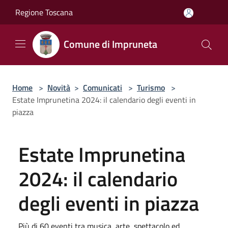
Salta al contenuto principale
Regione Toscana
Comune di Impruneta
Home
>
Novità
>
Comunicati
>
Turismo
>
Estate Imprunetina 2024: il calendario degli eventi in
piazza
Estate Imprunetina
2024: il calendario
degli eventi in piazza
Più di 60 eventi tra musica, arte, spettacolo ed