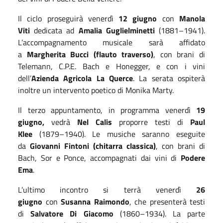
Il ciclo proseguirà venerdì
12 giugno
con
Manola
Viti
dedicata ad
Amalia Guglielminetti
(1881–1941).
L’accompagnamento musicale sarà affidato
a
Margherita Bucci (flauto traverso)
, con brani di
Telemann, C.P.E. Bach e Honegger, e con i vini
dell’
Azienda Agricola La Querce
. La serata ospiterà
inoltre un intervento poetico di Monika Marty.
Il terzo appuntamento, in programma venerdì
19
giugno,
vedrà
Nel Calis
proporre testi di
Paul
Klee
(1879–1940). Le musiche saranno eseguite
da
Giovanni Fintoni (chitarra classica)
, con brani di
Bach, Sor e Ponce, accompagnati dai vini di
Podere
Ema
.
L’ultimo incontro si terrà venerdì
26
giugno
con
Susanna Raimondo
, che presenterà testi
di
Salvatore Di Giacomo
(1860–1934). La parte