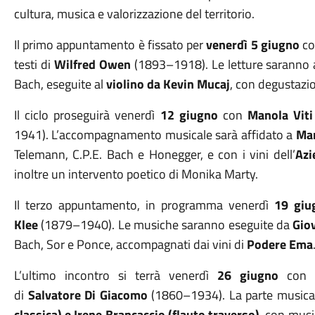
cultura, musica e valorizzazione del territorio.
Il primo appuntamento è fissato per
venerdì 5 giugno
c
testi di
Wilfred Owen
(1893–1918). Le letture saranno a
Bach, eseguite al
violino da Kevin Mucaj
, con degustazio
Il ciclo proseguirà venerdì
12 giugno
con
Manola Viti
1941). L’accompagnamento musicale sarà affidato a
Mar
Telemann, C.P.E. Bach e Honegger, e con i vini dell’
Azi
inoltre un intervento poetico di Monika Marty.
Il terzo appuntamento, in programma venerdì
19 giu
Klee
(1879–1940). Le musiche saranno eseguite da
Giov
Bach, Sor e Ponce, accompagnati dai vini di
Podere Ema
L’ultimo incontro si terrà venerdì
26 giugno
con
di
Salvatore Di Giacomo
(1860–1934). La parte musical
classica) e Irene Brancaccio (flauto traverso)
, con mus