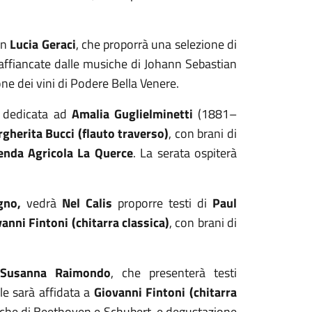
on
Lucia Geraci
, che proporrà una selezione di
ffiancate dalle musiche di Johann Sebastian
ne dei vini di Podere Bella Venere.
dedicata ad
Amalia Guglielminetti
(1881–
gherita Bucci (flauto traverso)
, con brani di
enda Agricola La Querce
. La serata ospiterà
gno,
vedrà
Nel Calis
proporre testi di
Paul
anni Fintoni (chitarra classica)
, con brani di
.
Susanna Raimondo
, che presenterà testi
e sarà affidata a
Giovanni Fintoni (chitarra
iche di Beethoven e Schubert, e degustazione