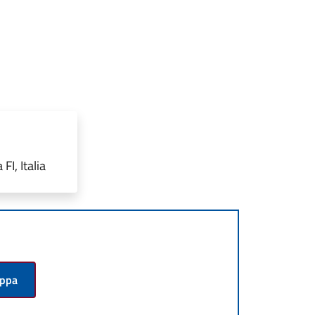
I, Italia
appa