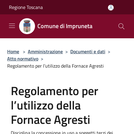
Salta al contenuto principale
Regione Toscana
Comune di Impruneta
Home
>
Amministrazione
>
Documenti e dati
>
Atto normativo
>
Regolamento per l’utilizzo della Fornace Agresti
Regolamento per
l’utilizzo della
Fornace Agresti
Disciplina la concessione in uso a soggetti terzi dei