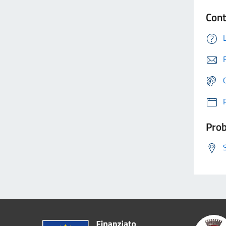
Cont
Prob