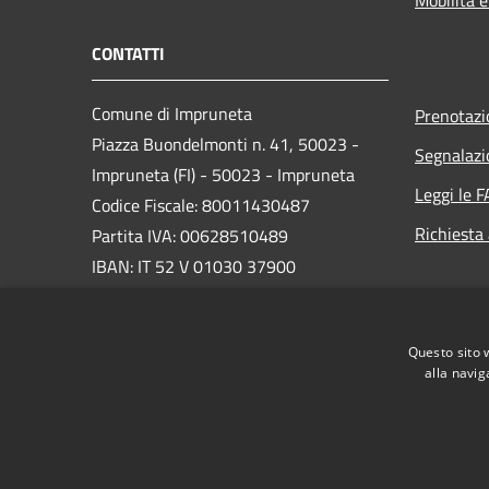
CONTATTI
Comune di Impruneta
Prenotaz
Piazza Buondelmonti n. 41, 50023 -
Segnalazi
Impruneta (FI) - 50023 - Impruneta
Leggi le 
Codice Fiscale: 80011430487
Richiesta
Partita IVA: 00628510489
IBAN: IT 52 V 01030 37900
000000300094
PEC:
comune.impruneta@postacert.toscana.it
Questo sito 
Centralino Unico: 055203641
alla navig