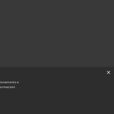
×
nzionamento e
nformazioni