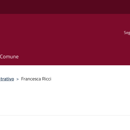
Seg
il Comune
trativo
>
Francesca Ricci