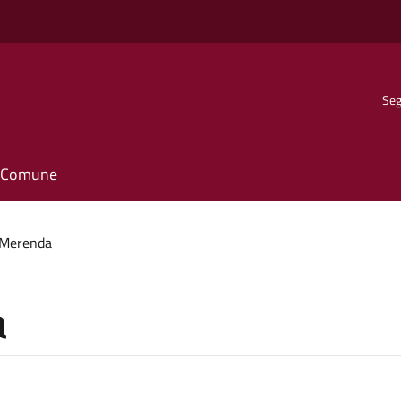
Seg
il Comune
 Merenda
a