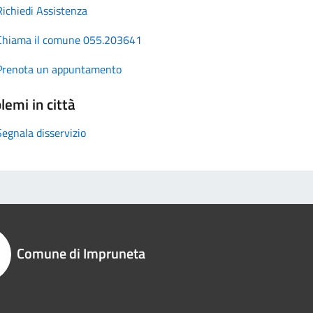
Richiedi Assistenza
Chiama il comune 055.203641
Prenota un appuntamento
lemi in città
Segnala disservizio
Comune di Impruneta