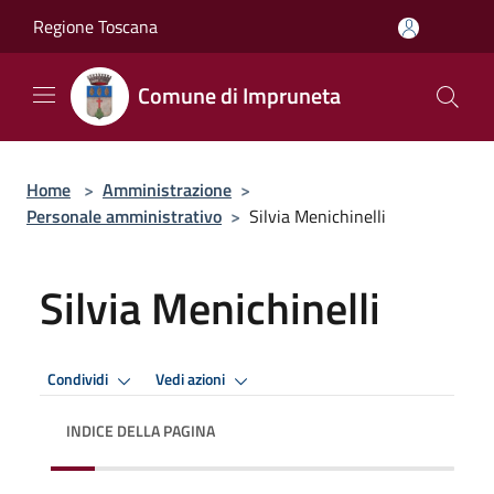
Salta al contenuto principale
Regione Toscana
Comune di Impruneta
Home
>
Amministrazione
>
Personale amministrativo
>
Silvia Menichinelli
Silvia Menichinelli
Condividi
Vedi azioni
INDICE DELLA PAGINA