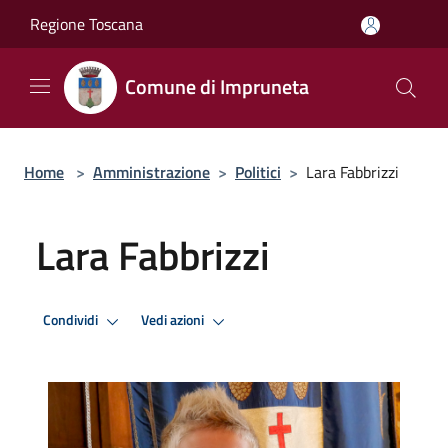
Salta al contenuto principale
Regione Toscana
Comune di Impruneta
Home
>
Amministrazione
>
Politici
>
Lara Fabbrizzi
Lara Fabbrizzi
Condividi
Vedi azioni