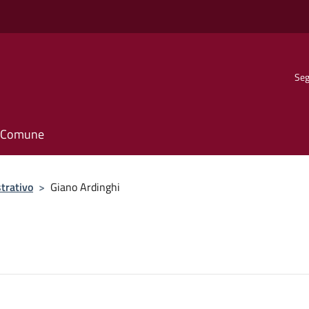
Seg
il Comune
trativo
>
Giano Ardinghi