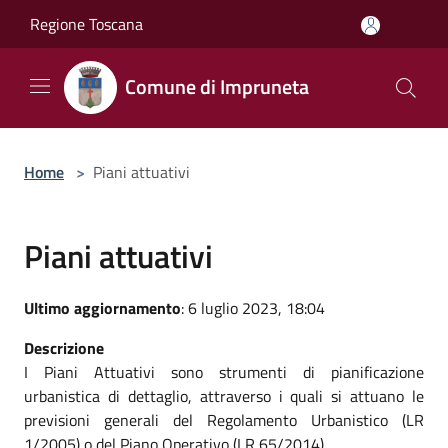
Salta al contenuto principale
Regione Toscana
Comune di Impruneta
Home
>
Piani attuativi
Piani attuativi
Ultimo aggiornamento
: 6 luglio 2023, 18:04
Descrizione
I Piani Attuativi sono strumenti di pianificazione
urbanistica di dettaglio, attraverso i quali si attuano le
previsioni generali del Regolamento Urbanistico (LR
1/2005) o del Piano Operativo (LR 65/2014).