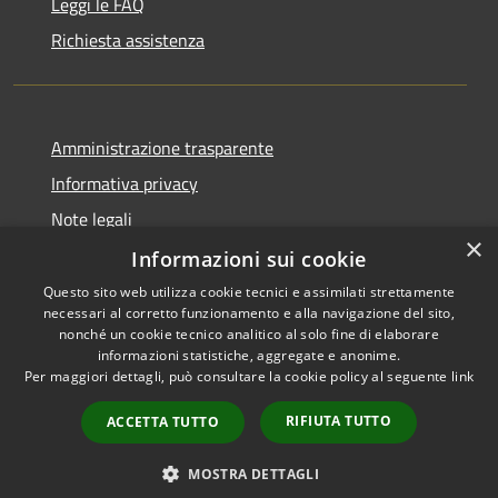
Leggi le FAQ
Richiesta assistenza
Amministrazione trasparente
Informativa privacy
Note legali
×
Dichiarazione di accessibilità
Informazioni sui cookie
Questo sito web utilizza cookie tecnici e assimilati strettamente
necessari al corretto funzionamento e alla navigazione del sito,
nonché un cookie tecnico analitico al solo fine di elaborare
informazioni statistiche, aggregate e anonime.
RSS
Copyright © 2026 • Comune di
Per maggiori dettagli, può consultare la cookie policy al seguente
link
Accessibilità
Impruneta • Powered by
Privacy
Municipium
Accesso
•
RIFIUTA TUTTO
ACCETTA TUTTO
Cookie
redazione
Mappa del sito
MOSTRA DETTAGLI