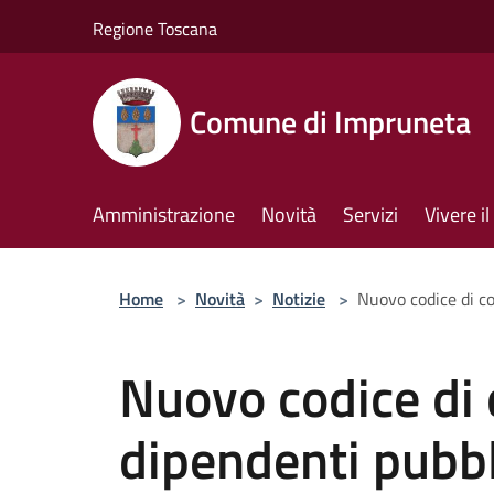
Salta al contenuto principale
Regione Toscana
Comune di Impruneta
Amministrazione
Novità
Servizi
Vivere 
Home
>
Novità
>
Notizie
>
Nuovo codice di c
Nuovo codice di
dipendenti pubbl