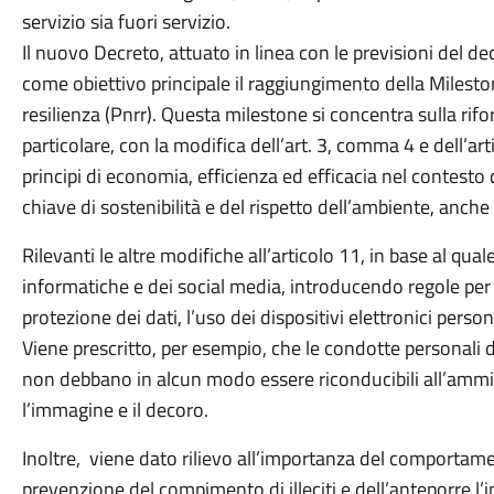
servizio sia fuori servizio.
Il nuovo Decreto, attuato in linea con le previsioni del 
come obiettivo principale il raggiungimento della Milest
resilienza (Pnrr). Questa milestone si concentra sulla ri
particolare, con la modifica dell’art. 3, comma 4 e dell’art
principi di economia, efficienza ed efficacia nel contesto d
chiave di sostenibilità e del rispetto dell’ambiente, anche
Rilevanti le altre modifiche all’articolo 11, in base al quale
informatiche e dei social media, introducendo regole per l
protezione dei dati, l’uso dei dispositivi elettronici person
Viene prescritto, per esempio, che le condotte personali de
non debbano in alcun modo essere riconducibili all’ammi
l’immagine e il decoro.
Inoltre, viene dato rilievo all’importanza del comportamen
prevenzione del compimento di illeciti e dell’anteporre l’i