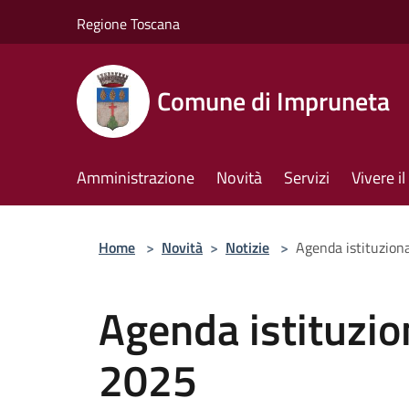
Salta al contenuto principale
Regione Toscana
Comune di Impruneta
Amministrazione
Novità
Servizi
Vivere 
Home
>
Novità
>
Notizie
>
Agenda istituzion
Agenda istituzio
2025