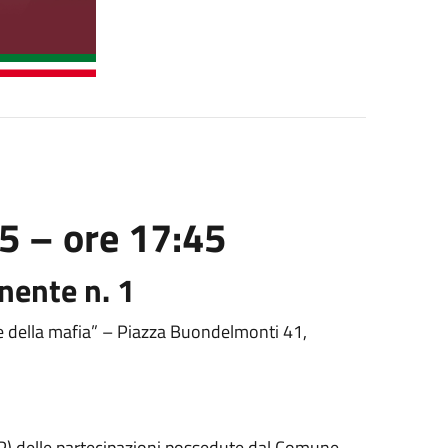
5 – ore 17:45
nente n. 1
me della mafia” – Piazza Buondelmonti 41,
P) delle partecipazioni possedute dal Comune