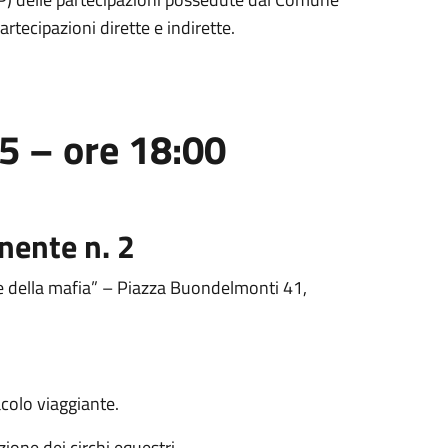
ecipazioni dirette e indirette.
5 – ore 18:00
nente n. 2
me della mafia” – Piazza Buondelmonti 41,
colo viaggiante.
ione dei circhi equestri.