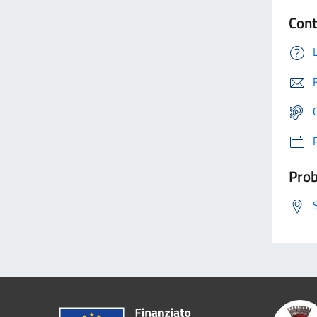
Cont
Prob