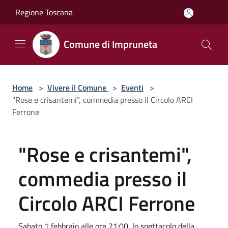
Salta al contenuto principale
Regione Toscana
Comune di Impruneta
Home
>
Vivere il Comune
>
Eventi
>
"Rose e crisantemi", commedia presso il Circolo ARCI
Ferrone
"Rose e crisantemi",
commedia presso il
Circolo ARCI Ferrone
Sabato 1 febbraio alle ore 21:00, lo spettacolo della