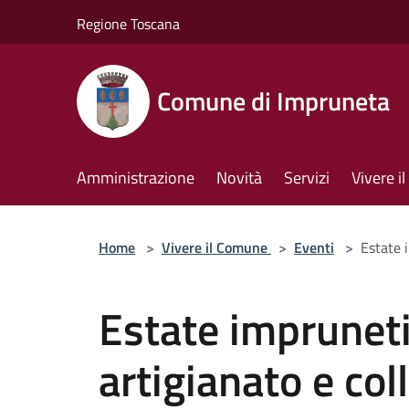
Salta al contenuto principale
Regione Toscana
Comune di Impruneta
Amministrazione
Novità
Servizi
Vivere 
Home
>
Vivere il Comune
>
Eventi
>
Estate 
Estate impruneti
artigianato e co