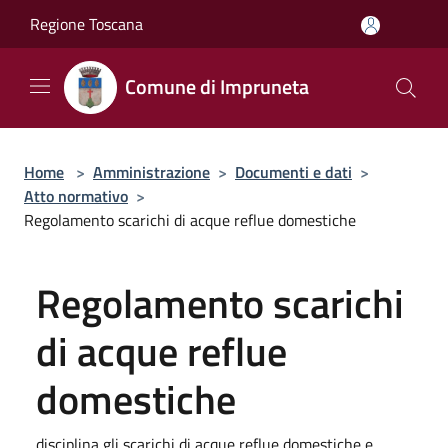
Salta al contenuto principale
Regione Toscana
Comune di Impruneta
Home
>
Amministrazione
>
Documenti e dati
>
Atto normativo
>
Regolamento scarichi di acque reflue domestiche
Regolamento scarichi
di acque reflue
domestiche
disciplina gli scarichi di acque reflue domestiche e